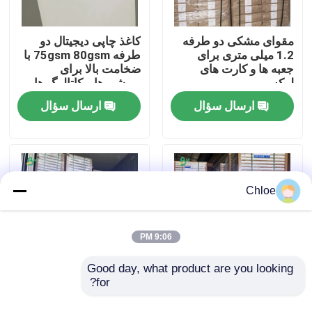
کارخانه تور
مقوای مشکی دو طرفه
کاغذ چاپی دیجیتال دو
1.2 میلی متری برای
طرفه 75gsm 80gsm با
جعبه ها و کارت های
ضخامت بالا برای
لوکس
بروشورها و کاتالوگ ها
کنترل کیفیت
ایده آل است
ارسال سؤال
ارسال سؤال
تماس با ما
اخبار
Chloe
همه موارد
9:06 PM
کاغذ پلاتر CAD
Good day, what product are you looking 
for?
۴۰۰ گرم ۴۲۰ گرم ۴۵۰
کاغذ بدون چوب بدون
گرم کاغذ سفید بدون
پوشش برای کارت ویزیت
کاغذ NCR بدون کربن