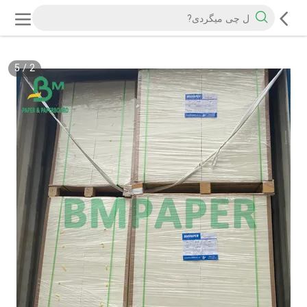
5
/
2