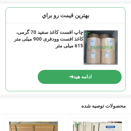
بهترين قيمت رو براي
چاپ افست کاغذ سفید 70 گرمی،
کاغذ افست وودفری 900 میلی متر
615 میلی متر
ادامه هید
محصولات توصیه شده