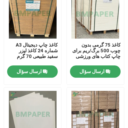
کاغذ 75 گرمی بدون
کاغذ چاپ دیجیتال A3
چوب 500 برگ/ریم برای
شماره 24 کاغذ لیزر
چاپ کتاب های ورزشی
سفید طبیعی 70 گرم
ارسال سؤال
ارسال سؤال
خانه
محصولات
دربارهی ما