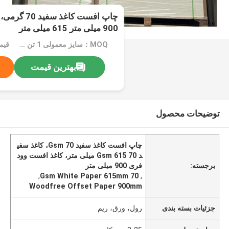
چاپ افست کاغ
900 میلی متر 615 میلی متر
MOQ：سایز معمولی 1 تن سایز ویژه 5 تن
قیم
بهترین قیمت
توضیحات محصول
چاپ افست کاغذ سفید 70 Gsm، کاغذ سفی
د 70 Gsm 615 میلی متر، کاغذ افست وود
برجسته:
فری 900 میلی متر
,
70 Gsm White Paper 615mm
,
Woodfree Offset Paper 900mm
جزئیات بسته بندی
رول، ورق، ریم