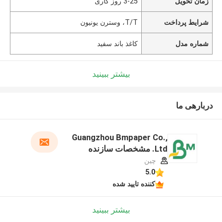
زمان تحویل
3-25 روز کاری
شرایط پرداخت
T/T، وسترن یونیون
شماره مدل
کاغذ باند سفید
بیشتر ببینید
دربارهی ما
Guangzhou Bmpaper Co.,
Ltd. مشخصات سازنده
چین
5.0
کننده تایید شده
بیشتر ببینید