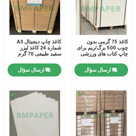
کاغذ 75 گرمی بدون
کاغذ چاپ دیجیتال A3
چوب 500 برگ/ریم برای
شماره 24 کاغذ لیزر
چاپ کتاب های ورزشی
سفید طبیعی 70 گرم
ارسال سؤال
ارسال سؤال
خانه
محصولات
دربارهی ما