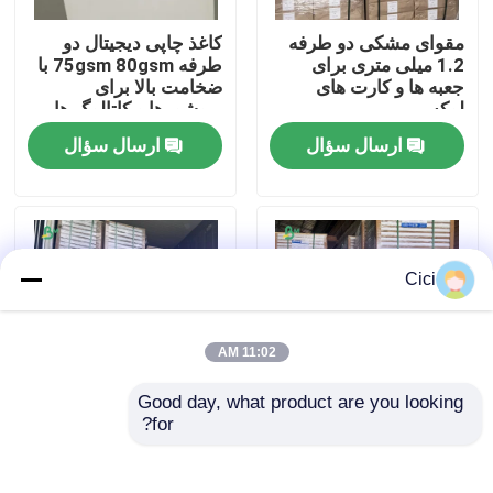
مقوای مشکی دو طرفه
کاغذ چاپی دیجیتال دو
کارخانه تور
1.2 میلی متری برای
طرفه 75gsm 80gsm با
جعبه ها و کارت های
ضخامت بالا برای
لوکس
بروشورها و کاتالوگ ها
ایده آل است
کنترل کیفیت
ارسال سؤال
ارسال سؤال
تماس با ما
اخبار
Cici
همه موارد
11:02 AM
Good day, what product are you looking 
کاغذ پلاتر CAD
for?
۴۰۰ گرم ۴۲۰ گرم ۴۵۰
کاغذ بدون چوب بدون
گرم کاغذ سفید بدون
پوشش برای کارت ویزیت
پوشش دو طرفه
کاغذ NCR بدون کربن