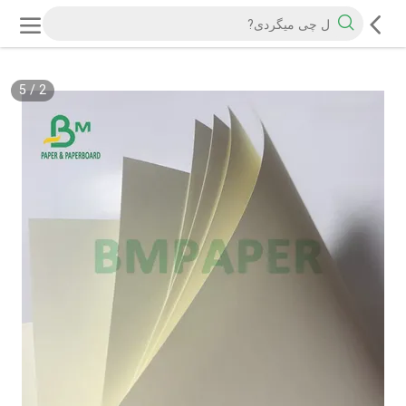
5
/
2