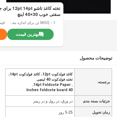
تخته کاغذ تاش
سفتی خوب 30×40 اینچ
MOQ：1 تن برای اندازه معمولی، 10 تن برای اندازه خاص
بهترین قیمت
توضیحات محصول
کاغذ فولدکوت 12pt، کاغذ فولدکوت 14pt،
تخته فولدکوت 40 اینچی
برجسته:
,
14pt Foldcote Paper
,
40 Inches foldcote board
جزئیات بسته بندی
در ورق، در رول و در ریمز
زمان تحویل
5-25 روز