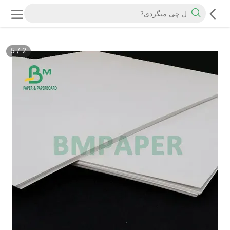
5
/
2