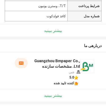
شرایط پرداخت
T/T، وسترن یونیون
شماره مدل
کاغذ فولدکوت
بیشتر ببینید
دربارهی ما
Guangzhou Bmpaper Co.,
Ltd. مشخصات سازنده
چین
5.0
کننده تایید شده
بیشتر ببینید