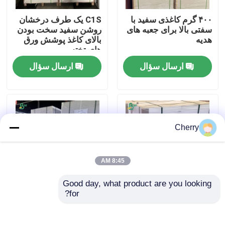
۴۰۰ گرم کاغذی سفید با
C1S یک طرف درخشان
کارخانه تور
سفتی بالا برای جعبه های
روشن سفید سخت بودن
هدیه
بالای کاغذ پوشش ورق
های تخته
کنترل کیفیت
ارسال سؤال
ارسال سؤال
تماس با ما
اخبار
Cherry
همه موارد
8:45 AM
Good day, what product are you looking 
کاغذ پلاتر CAD
for?
12×18 اینچ تخته پشتی
280gm پوشش گرمایی
قاب عکس 780 گرام
سفید پوشش یک طرفه
1.05 میلی متر تخته
پوشانده کارتوس برای
کاغذ NCR بدون کربن