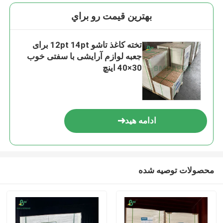
بهترين قيمت رو براي
تخته کاغذ تاشو 12pt 14pt برای
جعبه لوازم آرایشی با سفتی خوب
30×40 اینچ
ادامه هید
محصولات توصیه شده