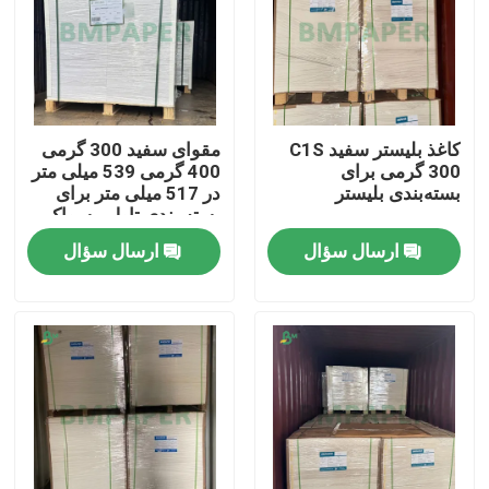
کاغذ بلیستر سفید C1S
مقوای سفید 300 گرمی
300 گرمی برای
400 گرمی 539 میلی متر
بسته‌بندی بلیستر
در 517 میلی متر برای
بسته بندی تاول مسواک
ارسال سؤال
ارسال سؤال
خانه
محصولات
دربارهی ما