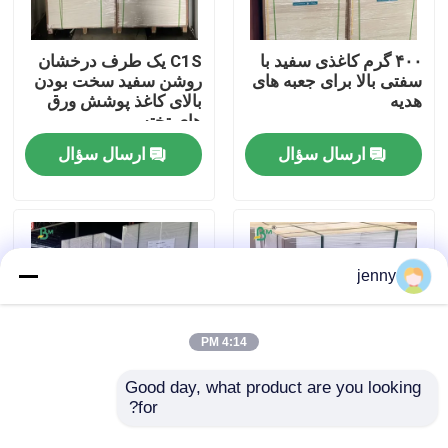
کارخانه تور
۴۰۰ گرم کاغذی سفید با
C1S یک طرف درخشان
سفتی بالا برای جعبه های
روشن سفید سخت بودن
هدیه
بالای کاغذ پوشش ورق
کنترل کیفیت
های تخته
ارسال سؤال
ارسال سؤال
تماس با ما
اخبار
jenny
همه موارد
4:14 PM
کاغذ پلاتر CAD
Good day, what product are you looking 
for?
12×18 اینچ تخته پشتی
280gm پوشش گرمایی
قاب عکس 780 گرام
سفید پوشش یک طرفه
کاغذ NCR بدون کربن