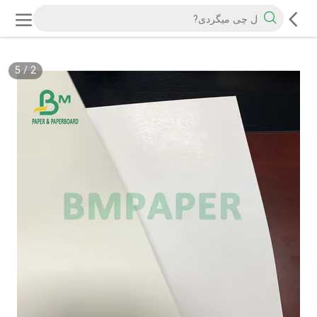
5
/
2