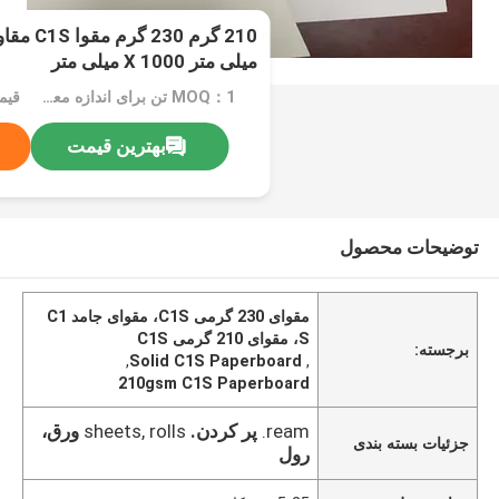
میلی متر X 1000 میلی متر
MOQ：1 تن برای اندازه معمولی یا 10 تن برای اندازه خاص
قیم
بهترین قیمت
توضیحات محصول
مقوای 230 گرمی C1S، مقوای جامد C1
S، مقوای 210 گرمی C1S
برجسته:
,
Solid C1S Paperboard
,
210gsm C1S Paperboard
ream.
پر کردن.
sheets, rolls
ورق،
جزئیات بسته بندی
رول