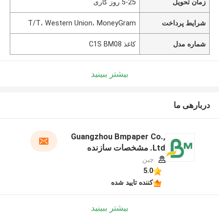
زمان تحویل
5-25 روز کاری
شرایط پرداخت
T/T، Western Union، MoneyGram
شماره مدل
کاغذ C1S BM08
بیشتر ببینید
دربارهی ما
Guangzhou Bmpaper Co.,
Ltd. مشخصات سازنده
چین
5.0
کننده تایید شده
بیشتر ببینید