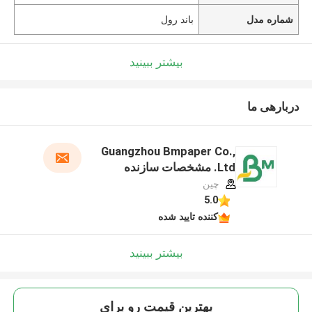
شماره مدل
باند رول
بیشتر ببینید
دربارهی ما
Guangzhou Bmpaper Co.,
Ltd. مشخصات سازنده
چین
5.0
کننده تایید شده
بیشتر ببینید
بهترين قيمت رو براي