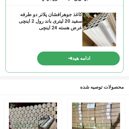
کاغذ جوهرافشان پلاتر دو طرفه
سفید 20 لیتری باند رول 2 اینچی
عرض هسته 24 اینچی
ادامه هید
محصولات توصیه شده