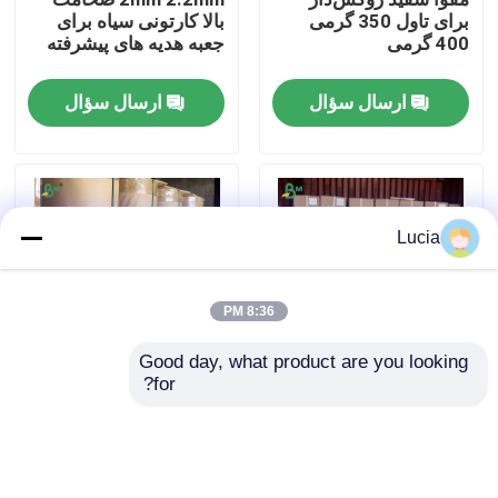
برای تاول 350 گرمی
بالا کارتونی سیاه برای
400 گرمی
جعبه هدیه های پیشرفته
کارخانه تور
ارسال سؤال
ارسال سؤال
کنترل کیفیت
تماس با ما
Lucia
اخبار
8:36 PM
همه موارد
Good day, what product are you looking 
for?
رول کاغذ پلاتر CAD با
FDA 60-90g رول های
وزن 20 پوند و اندازه
کاغذ کرافت قهوه ای
کاغذ پلاتر CAD
هسته 2 اینچ و 3 اینچ 610
برای بسته بندی کیسه
میلی متر * 46 متر
های دانه
کاغذ NCR بدون کربن
ارسال سؤال
ارسال سؤال