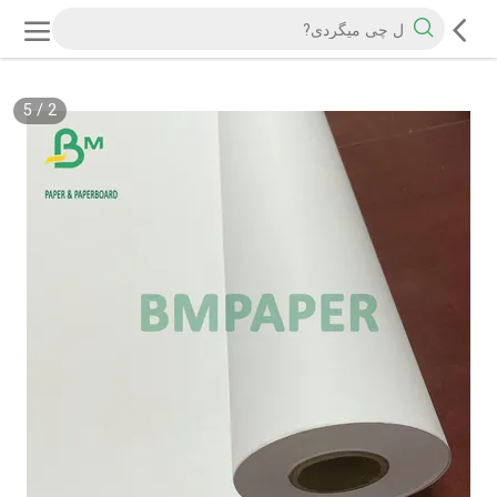
5
/
2