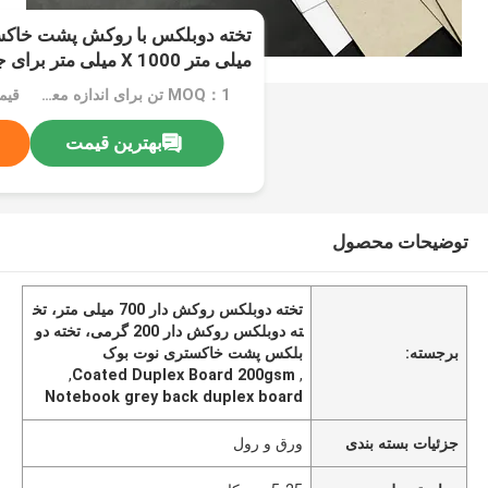
میلی متر X 1000 میلی متر برای جلد نوت بوک
MOQ：1 تن برای اندازه معمولی یا 10 تن برای اندازه خاص
قیم
بهترین قیمت
توضیحات محصول
تخته دوبلکس روکش دار 700 میلی متر، تخ
ته دوبلکس روکش دار 200 گرمی، تخته دو
برجسته:
بلکس پشت خاکستری نوت بوک
,
Coated Duplex Board 200gsm
,
Notebook grey back duplex board
جزئیات بسته بندی
ورق و رول