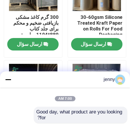
کارخانه تور
30-60gsm Silicone
300 گرم کاغذ مشکی
Treated Kraft Paper
بازیافتی ضخیم و محکم
on Rolls For Food
برای جلد کتاب
Packaging
889*1194 میلی‌متر
کنترل کیفیت
ارسال سؤال
ارسال سؤال
تماس با ما
اخبار
jenny
همه موارد
7:00 AM
کاغذ پلاتر CAD
Good day, what product are you looking 
for?
ورق مصنوعي PET
۳۵۰ گرمی کاغذ دوپلیکس
100um دوستدار محیط
پوشیده از گل برای جعبه
کاغذ NCR بدون کربن