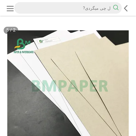
5
/
2