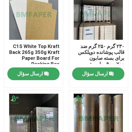
۲۳۰ گرم ۲۵۰ گرم ضد
C1S White Top Kraft
قالب پوشانده دوپلکس
Back 265g 350g Kraft
برای بسته صابون
Paper Board For
۷۰۰-۹۰۰ میلی متر
Packing Box
ارسال سؤال
ارسال سؤال
خانه
محصولات
دربارهی ما