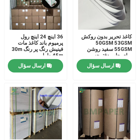
کاغذ تحریر بدون روکش
36 اینچ 24 اینچ رول
50GSM 53GSM
پرمیوم باند کاغذ مات
55GSM سفید روشن
فینیش رنگ پر رنگ 30m
برای چاپ دفترچه
45m طول
ارسال سؤال
ارسال سؤال
خانه
محصولات
دربارهی ما