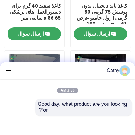
کاغذ باند دیجیتال بدون
کاغذ سفید 40 گرم برای
پوشش 75 گرمی 80
دستورالعمل های پزشکی
کارخانه تور
گرمی | رول جامبو عرض
65 x 86 سانتی متر
61 سانتی‌متر - 150
سانتی‌متر
ارسال سؤال
ارسال سؤال
کنترل کیفیت
تماس با ما
Cathy
اخبار
3:30 AM
همه موارد
Good day, what product are you looking 
for?
70GSM 80GSM پالپ
80gsm 100gsm
کاغذ پلاتر CAD
چوبی نوجوانی هر دو
Uncoated Ivory Paper
طرف کاغذ غلیظ بدون
For Printing
پوشش برای چاپ کتاب
Instructions 23 x
کاغذ NCR بدون کربن