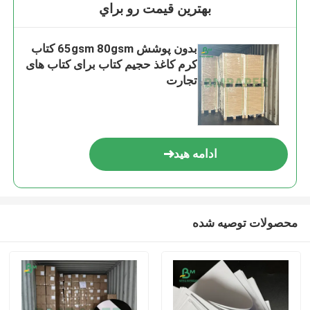
بهترين قيمت رو براي
بدون پوشش 65gsm 80gsm کتاب
کرم کاغذ حجیم کتاب برای کتاب های
تجارت
ادامه هید
محصولات توصیه شده