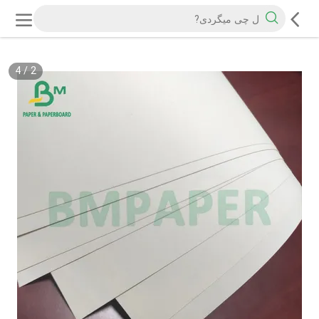
4
/
2